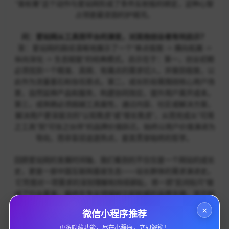
“查权重”这个动作与爱站网形成了条件反射般的绑定，这种心智
占领是最坚固的护城河。
问：爱站网从工具到平台的演变，对其他创业者有何启示？
答：爱站网的路径清晰地展示了一个“单点极致 -> 横向拓展 ->
纵向深化 -> 生态赋能”的经典模式。启示在于：第一，创业初期
必须找到一个精准、高频、有痛点的需求切入，并做到极致，以
此作为流量基石和信任原点。第二，成长阶段需围绕核心用户场
景，自然延伸产品和服务，构建协同效应，提升用户离开成本。
第三，成熟期必须超越工具属性，通过内容、社区或解决方案，
解决用户更深层次的“认知焦虑”或“增长焦虑”，从而完成从“可用
之工具”到“可信之伙伴”的品牌价值跃迁。始终以用户价值演进为
导向，而非盲目追逐热点，是其贯穿始终的哲学。
回顾爱站网的发展时间轴，我们看到的不仅仅是一个网站的成长
史，更是一部中国互联网基层生态——站长群体的需求演进史。
它凭借对一项需求的深刻理解和持续耕耘，将一把“民间标尺”做
成了行业基准，最终在专业领域树立起权威的品牌丰碑。其历程
证明，在细分领域做深做透，构建完整的数据、产品与认知体
×
微信小程序推荐
系，同样是通往成功的康庄大道。
更多隐藏功能，尽在小程序，立即解锁！
收录于 2026-05-09
辅导工具
www.aizhan.com