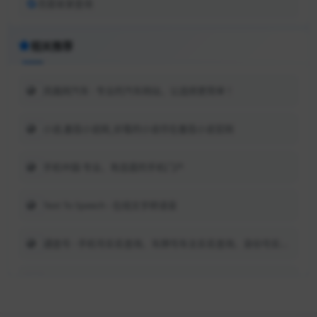
百度收录查询
相关推荐
凤凰网汽车 - 专业的汽车网站，让选择更简单 ！
小说,番茄小说网_好看的小说尽在番茄小说官网
手机中国-专业、有态度的手机门户
Text To Speech - 在线文字转语音
通查号 - 手机号实名查询、车牌号车主实名查询、身份号实名查询
鎶辨瓑锛岀珯鐐瑰凡鏆傚仠