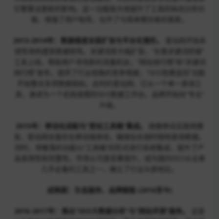
引擎算法更新的影响。这一功能极大地提升了工具的纵向分析价
值，增强了用户粘性，拉开了与简单模仿者的差距。
2013-2014年：数据维度全面扩张与平台化雏形。
爱站网开始系
统性地构建其数据矩阵。关键词库大幅扩容，“长尾关键词挖掘”
工具上线，帮助用户寻找新的流量机会；“网站排行榜”和“关键词
排行榜”发布，提供了行业视角的竞争情报；“SEO效果监控”功能
开始整合多项数据指标。此时的爱站网，已从一个单一查询工
具，演进为一个初具规模的SEO数据工作台，品牌开始向“专业”
升级。
2015年：移动化适配与“爱站工具箱”集成。
随着移动互联网爆
发，爱站网全面优化移动端体验，确保站长随时随地查询数据。
同时，将散落的功能以“工具箱”的形式进行系统集成，提升了产
品易用性和完整性。市场认可度显著提升，成为国内SEO从业者
几乎必备的工具之一，确立了行业头部地位。
成熟期：生态服务，品牌赋能 (2016至今)
2016-2017年：推出“SEO大数据分析”与“网站评测”服务。
这是