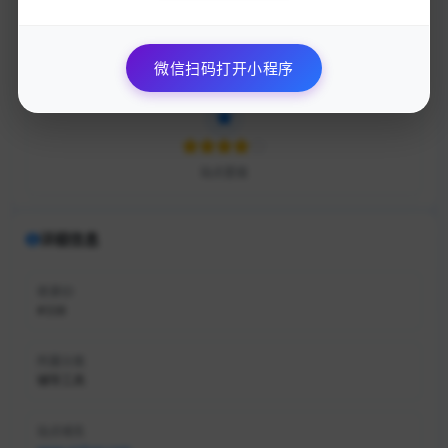
42
累计点击
微信扫码打开小程序
站点星级
详细信息
收录ID
#338
所属分类
辅导工具
站点域名