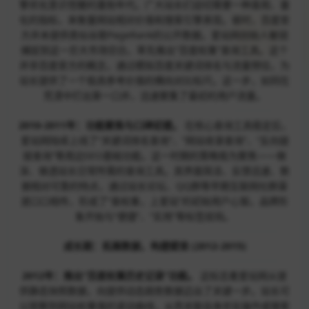
擎优化意识觉醒的蓬勃年代。广大站长们迫切需要一种直观、量
化的指标，来衡量网站相对价值和搜索引擎表现。彼时，百度官
方并未提供类似谷歌PageRank的公开数据。爱站网创始人敏锐
捕捉到这一巨大市场空白，率先推出“百度权重”查询工具。这个
并非百度官方的概念，通过模拟百度关键词排名与流量预估，为
站长提供了一个极具参考价值的横向对比标尺。这一步，如同在
荒漠中打出第一口井，迅速聚集了最初的用户流量。
2010-2011年：功能聚焦与口碑初建。
在核心查询工具稳定后，
爱站网陆续上线了“关键词排名查询”、“网站收录查询”、“反向链
接查询”等周边SEO基础功能。这一时期的策略极为聚焦——做
深、做透站长日常所需的查询工具。其界面简洁、反馈迅速、数
据相对可靠的特点，通过站长论坛、QQ群等早期互联网社群渠
道口口相传，形成了“查权重，上爱站”的初始用户心智。品牌形
象开始与“便捷”、“实用”等标签挂钩。
成长期：拓展数据，构建壁垒 (2012-2015)
2012年：推出“百度权重历史记录”功能。
这标志着爱站网从提
供静态快照数据，向提供动态趋势数据迈出了关键一步。站长可
以观察到网站权重值的波动曲线，从而关联自身优化操作或搜索