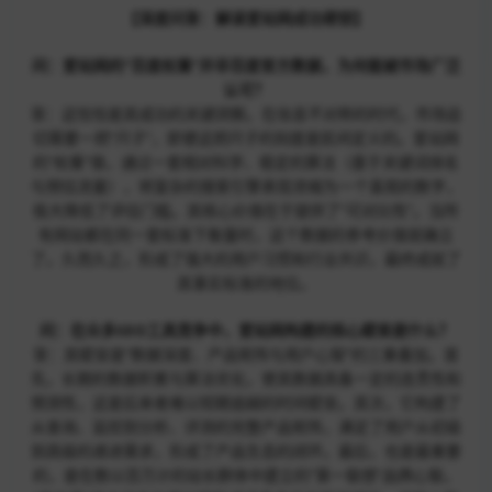
【深度问答：解读爱站网成功密钥】
问：爱站网的“百度权重”并非百度官方数据，为何能被市场广泛
认可？
答：这恰恰是其成功的关键洞察。在信息不对称的时代，市场迫
切需要一把“尺子”，即便这把尺子的刻度是民间定义的。爱站网
的“权重”值，通过一套相对科学、稳定的算法（基于关键词排名
与预估流量），将复杂的搜索引擎表现浓缩为一个直观的数字，
极大降低了评估门槛。其核心价值在于提供了“可对比性”。当所
有网站都在同一套标准下衡量时，这个数据的参考价值就确立
了。久而久之，形成了强大的用户习惯和行业共识，最终成就了
其事实标准的地位。
问：在众多SEO工具竞争中，爱站网构建的核心壁垒是什么？
答：其壁垒是“数据深度、产品矩阵与用户心智”的三重叠加。首
先，长期的数据积累与算法优化，使其数据具备一定的连贯性和
预测性，这是后来者难以短期逾越的时间壁垒。其次，它构建了
从查询、监控到分析、评测的完整产品矩阵，满足了用户从初级
到高级的递进需求，形成了产品生态的闭环。最后，也是最重要
的，是在数以百万计的站长群体中建立的“第一联想”品牌心智。