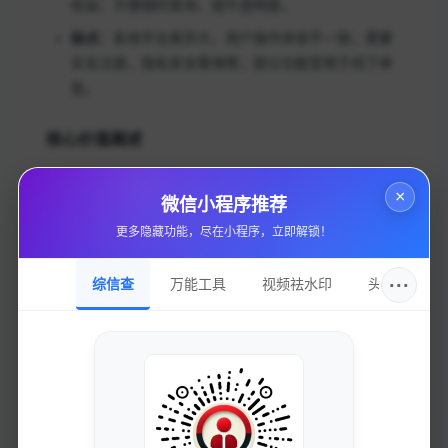
权益；方便随时查询，提升透明度。
缺点：
各地平台差异大，用户操作体验不一致；需要
实名注册，隐私安全需保障；部分功能受限于线下审
批。
核心价值阐述
通过查询社保和公积金账户，个人能够实时掌握自身福利
×
微信小程序推荐
保障状态，为退休、医疗报销等提供数据支持。这种系统
化的信息服务增强了公众对社会保障政策的信任感，有效
更多隐藏功能，尽在小程序，立即解锁！
防止权益受损。
···
综信查
万能工具
视频祛水印
头像圈
四、教育部门学历及学籍信息查询
学历及学籍信息是许多职业资格认证、招聘及出国留学的
重要佐证。教育部门推出官方查询服务保障信息真实性和
权威度。